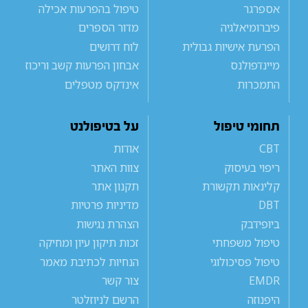
אספרגר
טיפול בהפרעות אכילה
פיברומיאלגיה
מדור הספרים
הפרעת אישיות גבולית
לוח דרושים
מיינדפולנס
אבחון הפרעות קשב וריכוז
התמכרות
אינדקס מטפלים
תחומי טיפול
על בטיפולנט
CBT
אודות
ריפוי בעיסוק
צוות האתר
קלינאות תקשורת
תקנון אתר
DBT
מדיניות פרטיות
ביופידבק
הצהרת נגישות
טיפול משפחתי
זכות תיקון עיון ומחיקה
טיפול פסיכולוגי
הנחיות לכתיבת מאמר
EMDR
צור קשר
היפנוזה
הרשם לניוזלטר