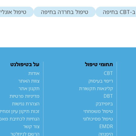
בחיפה
טיפול בחרדה בחיפה
טיפול אונליי
תחומי טיפול
על בטיפולנט
CBT
אודות
ריפוי בעיסוק
צוות האתר
קלינאות תקשורת
תקנון אתר
DBT
מדיניות פרטיות
ביופידבק
הצהרת נגישות
טיפול משפחתי
זכות תיקון עיון ומחי
טיפול פסיכולוגי
הנחיות לכתיבת מאמ
EMDR
צור קשר
היפנוזה
הרשם לניוזלטר