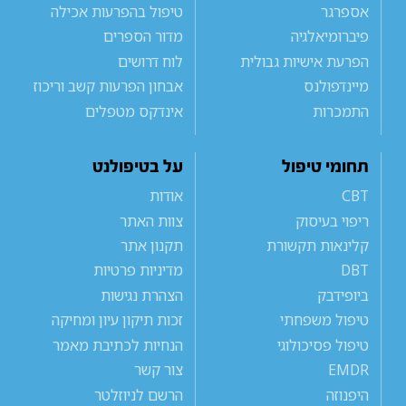
אספרגר
טיפול בהפרעות אכילה
פיברומיאלגיה
מדור הספרים
הפרעת אישיות גבולית
לוח דרושים
מיינדפולנס
אבחון הפרעות קשב וריכוז
התמכרות
אינדקס מטפלים
תחומי טיפול
על בטיפולנט
CBT
אודות
ריפוי בעיסוק
צוות האתר
קלינאות תקשורת
תקנון אתר
DBT
מדיניות פרטיות
ביופידבק
הצהרת נגישות
טיפול משפחתי
זכות תיקון עיון ומחיקה
טיפול פסיכולוגי
הנחיות לכתיבת מאמר
EMDR
צור קשר
היפנוזה
הרשם לניוזלטר