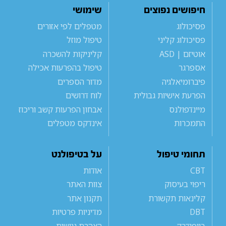
חיפושים נפוצים
שימושי
פסיכולוג
מטפלים לפי אזורים
פסיכולוג קליני
טיפול מוזל
אוטיזם | ASD
קליניקות להשכרה
אספרגר
טיפול בהפרעות אכילה
פיברומיאלגיה
מדור הספרים
הפרעת אישיות גבולית
לוח דרושים
מיינדפולנס
אבחון הפרעות קשב וריכוז
התמכרות
אינדקס מטפלים
תחומי טיפול
על בטיפולנט
CBT
אודות
ריפוי בעיסוק
צוות האתר
קלינאות תקשורת
תקנון אתר
DBT
מדיניות פרטיות
ביופידבק
הצהרת נגישות