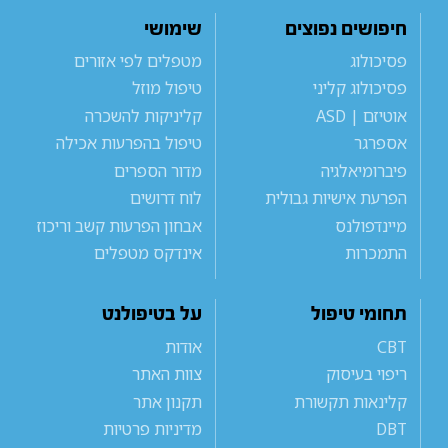
חיפושים נפוצים
שימושי
פסיכולוג
מטפלים לפי אזורים
פסיכולוג קליני
טיפול מוזל
אוטיזם | ASD
קליניקות להשכרה
אספרגר
טיפול בהפרעות אכילה
פיברומיאלגיה
מדור הספרים
הפרעת אישיות גבולית
לוח דרושים
מיינדפולנס
אבחון הפרעות קשב וריכוז
התמכרות
אינדקס מטפלים
תחומי טיפול
על בטיפולנט
CBT
אודות
ריפוי בעיסוק
צוות האתר
קלינאות תקשורת
תקנון אתר
DBT
מדיניות פרטיות