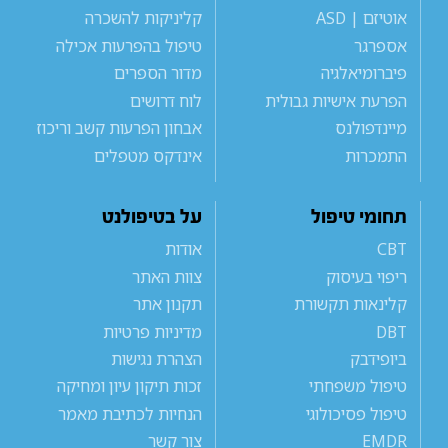
אוטיזם | ASD
קליניקות להשכרה
אספרגר
טיפול בהפרעות אכילה
פיברומיאלגיה
מדור הספרים
הפרעת אישיות גבולית
לוח דרושים
מיינדפולנס
אבחון הפרעות קשב וריכוז
התמכרות
אינדקס מטפלים
תחומי טיפול
על בטיפולנט
CBT
אודות
ריפוי בעיסוק
צוות האתר
קלינאות תקשורת
תקנון אתר
DBT
מדיניות פרטיות
ביופידבק
הצהרת נגישות
טיפול משפחתי
זכות תיקון עיון ומחיקה
טיפול פסיכולוגי
הנחיות לכתיבת מאמר
EMDR
צור קשר