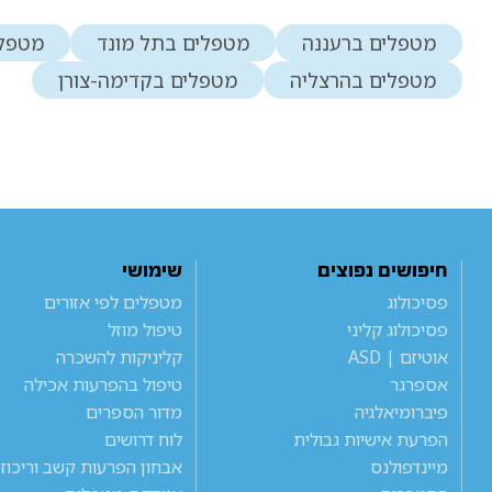
מטפלים ברעננה
מטפלים בתל מונד
מטפלי
מטפלים בהרצליה
מטפלים בקדימה-צורן
חיפושים נפוצים
שימושי
פסיכולוג
מטפלים לפי אזורים
פסיכולוג קליני
טיפול מוזל
אוטיזם | ASD
קליניקות להשכרה
אספרגר
טיפול בהפרעות אכילה
פיברומיאלגיה
מדור הספרים
הפרעת אישיות גבולית
לוח דרושים
מיינדפולנס
אבחון הפרעות קשב וריכוז