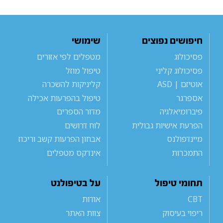
חיפושים נפוצים
שימושי
פסיכולוג
מטפלים לפי אזורים
פסיכולוג קליני
טיפול מוזל
אוטיזם | ASD
קליניקות להשכרה
אספרגר
טיפול בהפרעות אכילה
פיברומיאלגיה
מדור הספרים
הפרעת אישיות גבולית
לוח דרושים
מיינדפולנס
אבחון הפרעות קשב וריכוז
התמכרות
אינדקס מטפלים
תחומי טיפול
על בטיפולנט
CBT
אודות
ריפוי בעיסוק
צוות האתר