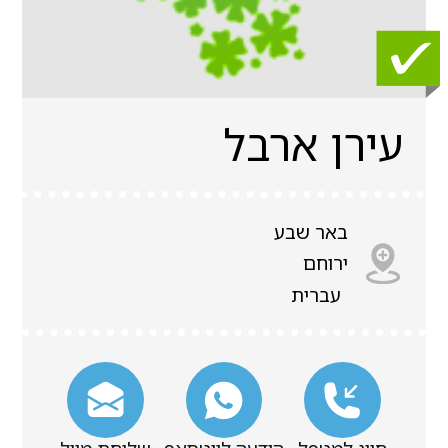
עירן ארבל
באר שבע
ירוחם
עברית