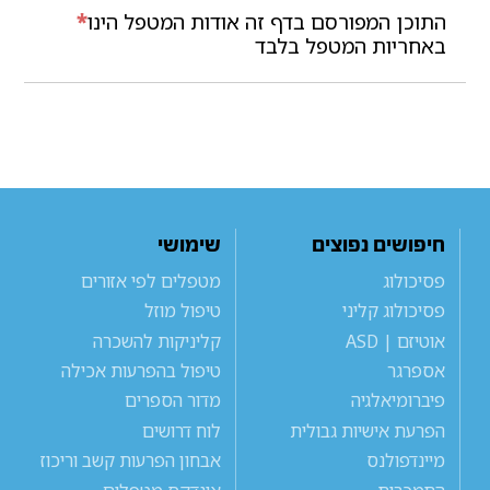
התוכן המפורסם בדף זה אודות המטפל הינו
*
באחריות המטפל בלבד
חיפושים נפוצים
שימושי
פסיכולוג
מטפלים לפי אזורים
פסיכולוג קליני
טיפול מוזל
אוטיזם | ASD
קליניקות להשכרה
אספרגר
טיפול בהפרעות אכילה
פיברומיאלגיה
מדור הספרים
הפרעת אישיות גבולית
לוח דרושים
מיינדפולנס
אבחון הפרעות קשב וריכוז