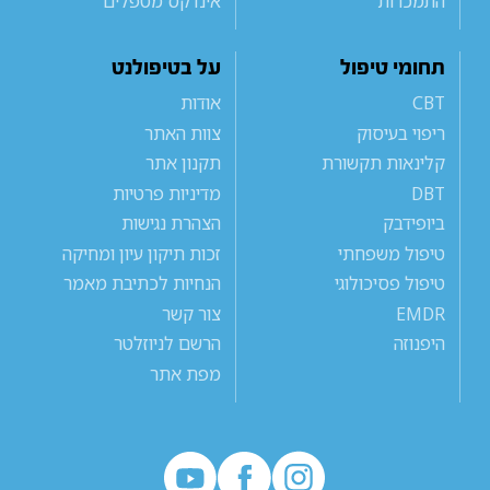
התמכרות
אינדקס מטפלים
תחומי טיפול
על בטיפולנט
CBT
אודות
ריפוי בעיסוק
צוות האתר
קלינאות תקשורת
תקנון אתר
DBT
מדיניות פרטיות
ביופידבק
הצהרת נגישות
טיפול משפחתי
זכות תיקון עיון ומחיקה
טיפול פסיכולוגי
הנחיות לכתיבת מאמר
EMDR
צור קשר
היפנוזה
הרשם לניוזלטר
מפת אתר