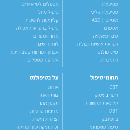
פסיכולוג
מטפלים לפי אזורים
פסיכולוג קליני
טיפול מוזל
אוטיזם | ASD
קליניקות להשכרה
אספרגר
טיפול בהפרעות אכילה
פיברומיאלגיה
מדור הספרים
הפרעת אישיות גבולית
לוח דרושים
מיינדפולנס
אבחון הפרעות קשב וריכוז
התמכרות
אינדקס מטפלים
תחומי טיפול
על בטיפולנט
CBT
אודות
ריפוי בעיסוק
צוות האתר
קלינאות תקשורת
תקנון אתר
DBT
מדיניות פרטיות
ביופידבק
הצהרת נגישות
טיפול משפחתי
זכות תיקון עיון ומחיקה