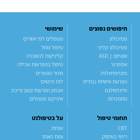
חיפושים נפוצים
שימושי
פסיכולוג
מטפלים לפי אזורים
פסיכולוג קליני
טיפול מוזל
אוטיזם | ASD
קליניקות להשכרה
אספרגר
טיפול בהפרעות אכילה
פיברומיאלגיה
מדור הספרים
הפרעת אישיות גבולית
לוח דרושים
מיינדפולנס
אבחון הפרעות קשב וריכוז
התמכרות
אינדקס מטפלים
תחומי טיפול
על בטיפולנט
CBT
אודות
ריפוי בעיסוק
צוות האתר