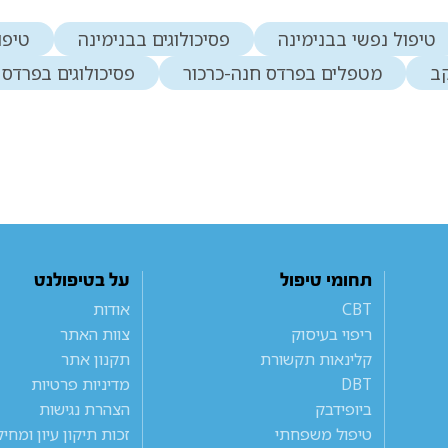
טיפול נפשי בבנימינה
פסיכולוגים בבנימינה
טיפו
קב
מטפלים בפרדס חנה-כרכור
פסיכולוגים בפרדס 
תחומי טיפול
על בטיפולנט
CBT
אודות
ריפוי בעיסוק
צוות האתר
קלינאות תקשורת
תקנון אתר
DBT
מדיניות פרטיות
ביופידבק
הצהרת נגישות
טיפול משפחתי
זכות תיקון עיון ומחי