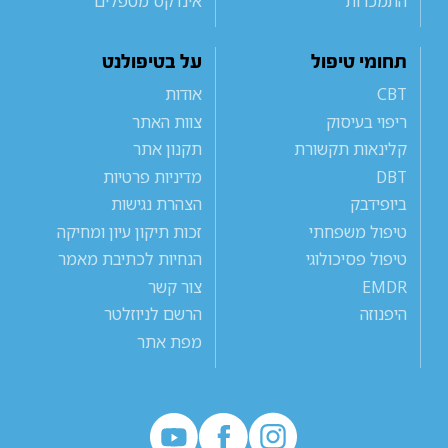
התמכרות
אינדקס מטפלים
תחומי טיפול
על בטיפולנט
CBT
אודות
ריפוי בעיסוק
צוות האתר
קלינאות תקשורת
תקנון אתר
DBT
מדיניות פרטיות
ביופידבק
הצהרת נגישות
טיפול משפחתי
זכות תיקון עיון ומחיקה
טיפול פסיכולוגי
הנחיות לכתיבת מאמר
EMDR
צור קשר
היפנוזה
הרשם לניוזלטר
מפת אתר