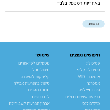
באחריות המטפל בלבד
טראומה
חיפושים נפוצים
שימושי
פסיכולוג
מטפלים לפי אזורים
פסיכולוג קליני
טיפול מוזל
אוטיזם | ASD
קליניקות להשכרה
אספרגר
טיפול בהפרעות אכילה
פיברומיאלגיה
מדור הספרים
הפרעת אישיות גבולית
לוח דרושים
מיינדפולנס
אבחון הפרעות קשב וריכוז