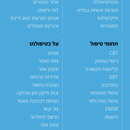
פיברומיאלגיה
מדור הספרים
הפרעת אישיות גבולית
לוח דרושים
מיינדפולנס
אבחון הפרעות קשב וריכוז
התמכרות
אינדקס מטפלים
תחומי טיפול
על בטיפולנט
CBT
אודות
ריפוי בעיסוק
צוות האתר
קלינאות תקשורת
תקנון אתר
DBT
מדיניות פרטיות
ביופידבק
הצהרת נגישות
טיפול משפחתי
זכות תיקון עיון ומחיקה
טיפול פסיכולוגי
הנחיות לכתיבת מאמר
EMDR
צור קשר
היפנוזה
הרשם לניוזלטר
מפת אתר