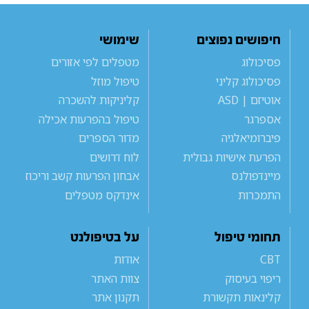
חיפושים נפוצים
שימושי
פסיכולוג
מטפלים לפי אזורים
פסיכולוג קליני
טיפול מוזל
אוטיזם | ASD
קליניקות להשכרה
אספרגר
טיפול בהפרעות אכילה
פיברומיאלגיה
מדור הספרים
הפרעת אישיות גבולית
לוח דרושים
מיינדפולנס
אבחון הפרעות קשב וריכוז
התמכרות
אינדקס מטפלים
תחומי טיפול
על בטיפולנט
CBT
אודות
ריפוי בעיסוק
צוות האתר
קלינאות תקשורת
תקנון אתר