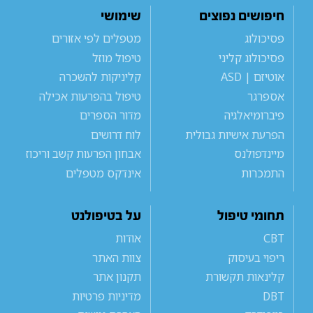
חיפושים נפוצים
שימושי
פסיכולוג
מטפלים לפי אזורים
פסיכולוג קליני
טיפול מוזל
אוטיזם | ASD
קליניקות להשכרה
אספרגר
טיפול בהפרעות אכילה
פיברומיאלגיה
מדור הספרים
הפרעת אישיות גבולית
לוח דרושים
מיינדפולנס
אבחון הפרעות קשב וריכוז
התמכרות
אינדקס מטפלים
תחומי טיפול
על בטיפולנט
CBT
אודות
ריפוי בעיסוק
צוות האתר
קלינאות תקשורת
תקנון אתר
DBT
מדיניות פרטיות