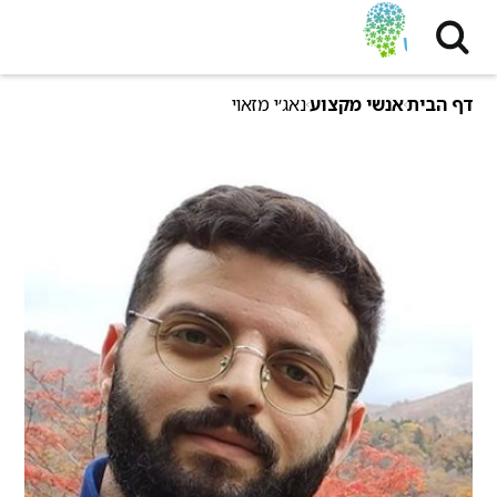
דף הבית
אנשי מקצוע
נאג׳י מזאוי