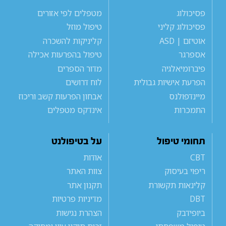
פסיכולוג
מטפלים לפי אזורים
פסיכולוג קליני
טיפול מוזל
אוטיזם | ASD
קליניקות להשכרה
אספרגר
טיפול בהפרעות אכילה
פיברומיאלגיה
מדור הספרים
הפרעת אישיות גבולית
לוח דרושים
מיינדפולנס
אבחון הפרעות קשב וריכוז
התמכרות
אינדקס מטפלים
תחומי טיפול
על בטיפולנט
CBT
אודות
ריפוי בעיסוק
צוות האתר
קלינאות תקשורת
תקנון אתר
DBT
מדיניות פרטיות
ביופידבק
הצהרת נגישות