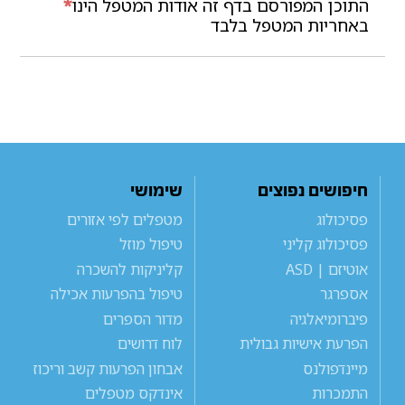
התוכן המפורסם בדף זה אודות המטפל הינו
*
באחריות המטפל בלבד
חיפושים נפוצים
שימושי
פסיכולוג
מטפלים לפי אזורים
פסיכולוג קליני
טיפול מוזל
אוטיזם | ASD
קליניקות להשכרה
אספרגר
טיפול בהפרעות אכילה
פיברומיאלגיה
מדור הספרים
הפרעת אישיות גבולית
לוח דרושים
מיינדפולנס
אבחון הפרעות קשב וריכוז
התמכרות
אינדקס מטפלים