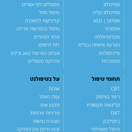
פסיכולוג
מטפלים לפי אזורים
פסיכולוג קליני
טיפול מוזל
אוטיזם | ASD
קליניקות להשכרה
אספרגר
טיפול בהפרעות אכילה
פיברומיאלגיה
מדור הספרים
הפרעת אישיות גבולית
לוח דרושים
מיינדפולנס
אבחון הפרעות קשב וריכוז
התמכרות
אינדקס מטפלים
תחומי טיפול
על בטיפולנט
CBT
אודות
ריפוי בעיסוק
צוות האתר
קלינאות תקשורת
תקנון אתר
DBT
מדיניות פרטיות
ביופידבק
הצהרת נגישות
טיפול משפחתי
זכות תיקון עיון ומחיקה