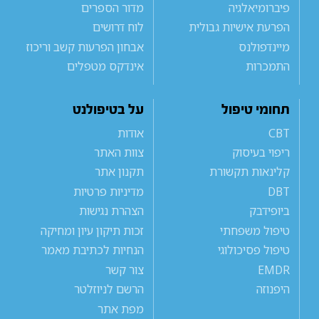
פיברומיאלגיה
מדור הספרים
הפרעת אישיות גבולית
לוח דרושים
מיינדפולנס
אבחון הפרעות קשב וריכוז
התמכרות
אינדקס מטפלים
תחומי טיפול
על בטיפולנט
CBT
אודות
ריפוי בעיסוק
צוות האתר
קלינאות תקשורת
תקנון אתר
DBT
מדיניות פרטיות
ביופידבק
הצהרת נגישות
טיפול משפחתי
זכות תיקון עיון ומחיקה
טיפול פסיכולוגי
הנחיות לכתיבת מאמר
EMDR
צור קשר
היפנוזה
הרשם לניוזלטר
מפת אתר