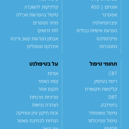
אוטיזם | ASD
קליניקות להשכרה
אספרגר
טיפול בהפרעות אכילה
פיברומיאלגיה
מדור הספרים
הפרעת אישיות גבולית
לוח דרושים
מיינדפולנס
אבחון הפרעות קשב וריכוז
התמכרות
אינדקס מטפלים
תחומי טיפול
על בטיפולנט
CBT
אודות
ריפוי בעיסוק
צוות האתר
קלינאות תקשורת
תקנון אתר
DBT
מדיניות פרטיות
ביופידבק
הצהרת נגישות
טיפול משפחתי
זכות תיקון עיון ומחיקה
טיפול פסיכולוגי
הנחיות לכתיבת מאמר
EMDR
צור קשר