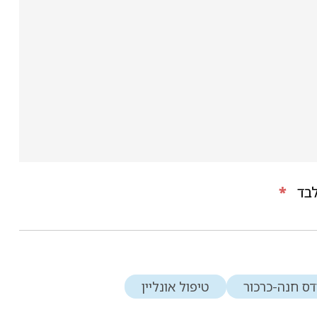
בד
*
דס חנה-כרכור
טיפול אונליין