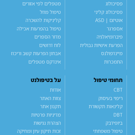
פסיכולוג
מטפלים לפי אזורים
פסיכולוג קליני
טיפול מוזל
אוטיזם | ASD
קליניקות להשכרה
אספרגר
טיפול בהפרעות אכילה
פיברומיאלגיה
מדור הספרים
הפרעת אישיות גבולית
לוח דרושים
מיינדפולנס
אבחון הפרעות קשב וריכוז
התמכרות
אינדקס מטפלים
תחומי טיפול
על בטיפולנט
CBT
אודות
ריפוי בעיסוק
צוות האתר
קלינאות תקשורת
תקנון אתר
DBT
מדיניות פרטיות
ביופידבק
הצהרת נגישות
טיפול משפחתי
זכות תיקון עיון ומחיקה