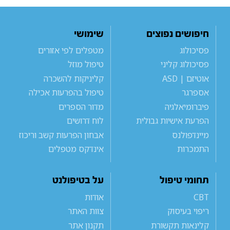
חיפושים נפוצים
שימושי
פסיכולוג
מטפלים לפי אזורים
פסיכולוג קליני
טיפול מוזל
אוטיזם | ASD
קליניקות להשכרה
אספרגר
טיפול בהפרעות אכילה
פיברומיאלגיה
מדור הספרים
הפרעת אישיות גבולית
לוח דרושים
מיינדפולנס
אבחון הפרעות קשב וריכוז
התמכרות
אינדקס מטפלים
תחומי טיפול
על בטיפולנט
CBT
אודות
ריפוי בעיסוק
צוות האתר
קלינאות תקשורת
תקנון אתר