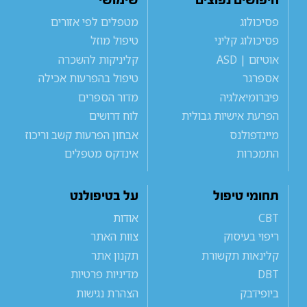
פסיכולוג
מטפלים לפי אזורים
פסיכולוג קליני
טיפול מוזל
אוטיזם | ASD
קליניקות להשכרה
אספרגר
טיפול בהפרעות אכילה
פיברומיאלגיה
מדור הספרים
הפרעת אישיות גבולית
לוח דרושים
מיינדפולנס
אבחון הפרעות קשב וריכוז
התמכרות
אינדקס מטפלים
תחומי טיפול
על בטיפולנט
CBT
אודות
ריפוי בעיסוק
צוות האתר
קלינאות תקשורת
תקנון אתר
DBT
מדיניות פרטיות
ביופידבק
הצהרת נגישות