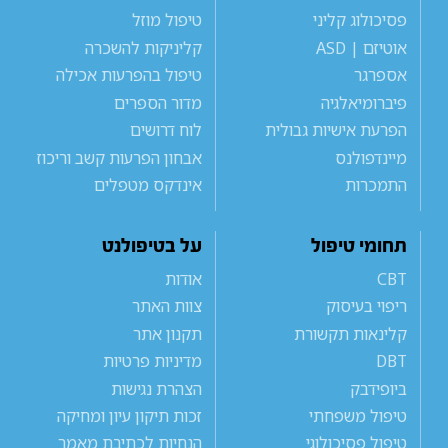
פסיכולוג קליני
טיפול מוזל
אוטיזם | ASD
קליניקות להשכרה
אספרגר
טיפול בהפרעות אכילה
פיברומיאלגיה
מדור הספרים
הפרעת אישיות גבולית
לוח דרושים
מיינדפולנס
אבחון הפרעות קשב וריכוז
התמכרות
אינדקס מטפלים
תחומי טיפול
על בטיפולנט
CBT
אודות
ריפוי בעיסוק
צוות האתר
קלינאות תקשורת
תקנון אתר
DBT
מדיניות פרטיות
ביופידבק
הצהרת נגישות
טיפול משפחתי
זכות תיקון עיון ומחיקה
טיפול פסיכולוגי
הנחיות לכתיבת מאמר