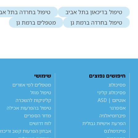
טיפול בדיכאון בתל אביב
טיפול בחרדה בתל אבי
טיפול בחרדה ברמת גן
מטפלים ברמת גן
חיפושים נפוצים
שימושי
פסיכולוג
מטפלים לפי אזורים
פסיכולוג קליני
טיפול מוזל
אוטיזם | ASD
קליניקות להשכרה
אספרגר
טיפול בהפרעות אכילה
פיברומיאלגיה
מדור הספרים
הפרעת אישיות גבולית
לוח דרושים
מיינדפולנס
אבחון הפרעות קשב וריכוז