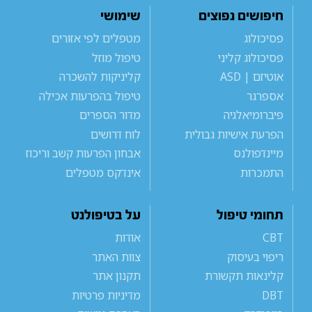
חיפושים נפוצים
שימושי
פסיכולוג
מטפלים לפי אזורים
פסיכולוג קליני
טיפול מוזל
אוטיזם | ASD
קליניקות להשכרה
אספרגר
טיפול בהפרעות אכילה
פיברומיאלגיה
מדור הספרים
הפרעת אישיות גבולית
לוח דרושים
מיינדפולנס
אבחון הפרעות קשב וריכוז
התמכרות
אינדקס מטפלים
תחומי טיפול
על בטיפולנט
CBT
אודות
ריפוי בעיסוק
צוות האתר
קלינאות תקשורת
תקנון אתר
DBT
מדיניות פרטיות