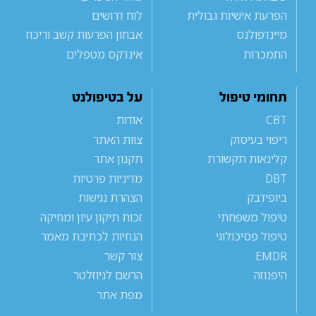
הפרעת אישיות גבולית
לוח דרושים
מיינדפולנס
אבחון הפרעות קשב וריכוז
התמכרות
אינדקס מטפלים
תחומי טיפול
על בטיפולנט
CBT
אודות
ריפוי בעיסוק
צוות האתר
קלינאות תקשורת
תקנון אתר
DBT
מדיניות פרטיות
ביופידבק
הצהרת נגישות
טיפול משפחתי
זכות תיקון עיון ומחיקה
טיפול פסיכולוגי
הנחיות לכתיבת מאמר
EMDR
צור קשר
היפנוזה
הרשם לניוזלטר
מפת אתר