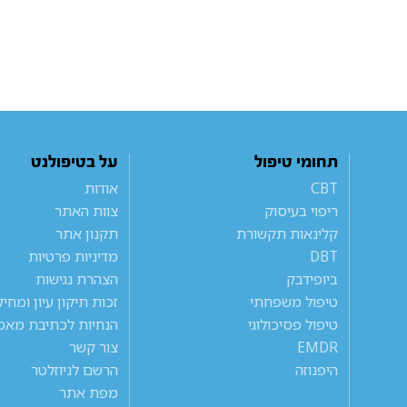
תחומי טיפול
על בטיפולנט
CBT
אודות
ריפוי בעיסוק
צוות האתר
קלינאות תקשורת
תקנון אתר
DBT
מדיניות פרטיות
ביופידבק
הצהרת נגישות
טיפול משפחתי
זכות תיקון עיון ומחי
טיפול פסיכולוגי
הנחיות לכתיבת מאמ
EMDR
צור קשר
היפנוזה
הרשם לניוזלטר
מפת אתר