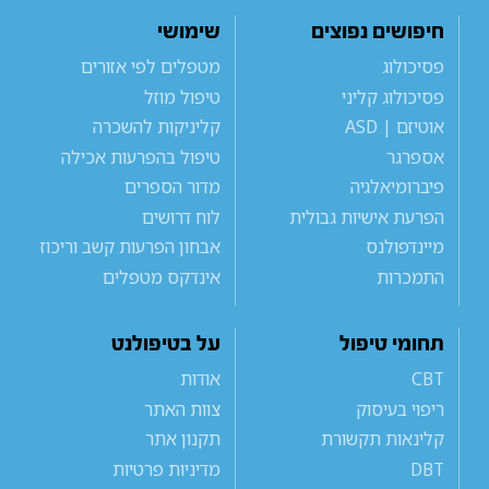
חיפושים נפוצים
שימושי
פסיכולוג
מטפלים לפי אזורים
פסיכולוג קליני
טיפול מוזל
אוטיזם | ASD
קליניקות להשכרה
אספרגר
טיפול בהפרעות אכילה
פיברומיאלגיה
מדור הספרים
הפרעת אישיות גבולית
לוח דרושים
מיינדפולנס
אבחון הפרעות קשב וריכוז
התמכרות
אינדקס מטפלים
תחומי טיפול
על בטיפולנט
CBT
אודות
ריפוי בעיסוק
צוות האתר
קלינאות תקשורת
תקנון אתר
DBT
מדיניות פרטיות