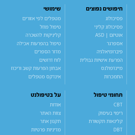
חיפושים נפוצים
שימושי
פסיכולוג
מטפלים לפי אזורים
פסיכולוג קליני
טיפול מוזל
אוטיזם | ASD
קליניקות להשכרה
אספרגר
טיפול בהפרעות אכילה
פיברומיאלגיה
מדור הספרים
הפרעת אישיות גבולית
לוח דרושים
מיינדפולנס
אבחון הפרעות קשב וריכוז
התמכרות
אינדקס מטפלים
תחומי טיפול
על בטיפולנט
CBT
אודות
ריפוי בעיסוק
צוות האתר
קלינאות תקשורת
תקנון אתר
DBT
מדיניות פרטיות