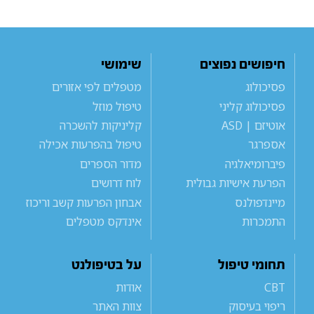
חיפושים נפוצים
שימושי
פסיכולוג
מטפלים לפי אזורים
פסיכולוג קליני
טיפול מוזל
אוטיזם | ASD
קליניקות להשכרה
אספרגר
טיפול בהפרעות אכילה
פיברומיאלגיה
מדור הספרים
הפרעת אישיות גבולית
לוח דרושים
מיינדפולנס
אבחון הפרעות קשב וריכוז
התמכרות
אינדקס מטפלים
תחומי טיפול
על בטיפולנט
CBT
אודות
ריפוי בעיסוק
צוות האתר