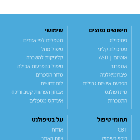
חיפושים נפוצים
שימושי
פסיכולוג
מטפלים לפי אזורים
פסיכולוג קליני
טיפול מוזל
אוטיזם | ASD
קליניקות להשכרה
אספרגר
טיפול בהפרעות אכילה
פיברומיאלגיה
מדור הספרים
הפרעת אישיות גבולית
לוח דרושים
מיינדפולנס
אבחון הפרעות קשב וריכוז
התמכרות
אינדקס מטפלים
תחומי טיפול
על בטיפולנט
CBT
אודות
ריפוי בעיסוק
צוות האתר