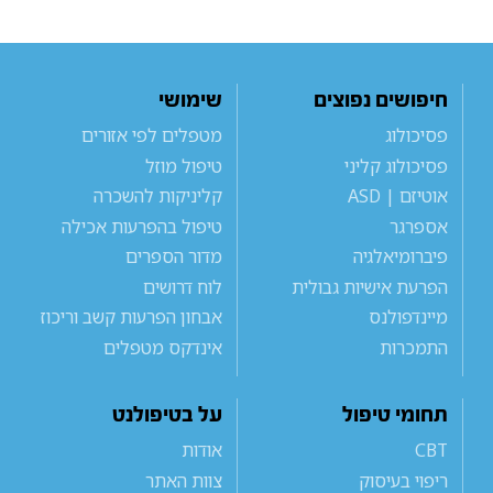
חיפושים נפוצים
שימושי
פסיכולוג
מטפלים לפי אזורים
פסיכולוג קליני
טיפול מוזל
אוטיזם | ASD
קליניקות להשכרה
אספרגר
טיפול בהפרעות אכילה
פיברומיאלגיה
מדור הספרים
הפרעת אישיות גבולית
לוח דרושים
מיינדפולנס
אבחון הפרעות קשב וריכוז
התמכרות
אינדקס מטפלים
תחומי טיפול
על בטיפולנט
CBT
אודות
ריפוי בעיסוק
צוות האתר