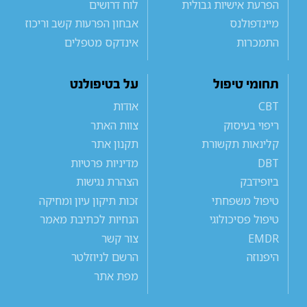
הפרעת אישיות גבולית
לוח דרושים
מיינדפולנס
אבחון הפרעות קשב וריכוז
התמכרות
אינדקס מטפלים
תחומי טיפול
על בטיפולנט
CBT
אודות
ריפוי בעיסוק
צוות האתר
קלינאות תקשורת
תקנון אתר
DBT
מדיניות פרטיות
ביופידבק
הצהרת נגישות
טיפול משפחתי
זכות תיקון עיון ומחיקה
טיפול פסיכולוגי
הנחיות לכתיבת מאמר
EMDR
צור קשר
היפנוזה
הרשם לניוזלטר
מפת אתר