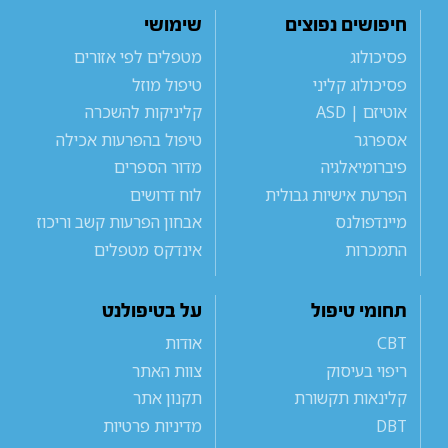
חיפושים נפוצים
שימושי
פסיכולוג
מטפלים לפי אזורים
פסיכולוג קליני
טיפול מוזל
אוטיזם | ASD
קליניקות להשכרה
אספרגר
טיפול בהפרעות אכילה
פיברומיאלגיה
מדור הספרים
הפרעת אישיות גבולית
לוח דרושים
מיינדפולנס
אבחון הפרעות קשב וריכוז
התמכרות
אינדקס מטפלים
תחומי טיפול
על בטיפולנט
CBT
אודות
ריפוי בעיסוק
צוות האתר
קלינאות תקשורת
תקנון אתר
DBT
מדיניות פרטיות