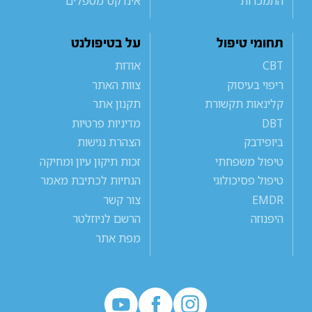
התמכרות
אינדקס מטפלים
תחומי טיפול
על בטיפולנט
CBT
אודות
ריפוי בעיסוק
צוות האתר
קלינאות תקשורת
תקנון אתר
DBT
מדיניות פרטיות
ביופידבק
הצהרת נגישות
טיפול משפחתי
זכות תיקון עיון ומחיקה
טיפול פסיכולוגי
הנחיות לכתיבת מאמר
EMDR
צור קשר
היפנוזה
הרשם לניוזלטר
מפת אתר