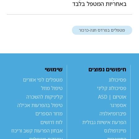
באחריות המטפל בלבד
מטפלים בפרדס חנה-כרכור
חיפושים נפוצים
שימושי
פסיכולוג
מטפלים לפי אזורים
פסיכולוג קליני
טיפול מוזל
אוטיזם | ASD
קליניקות להשכרה
אספרגר
טיפול בהפרעות אכילה
פיברומיאלגיה
מדור הספרים
הפרעת אישיות גבולית
לוח דרושים
מיינדפולנס
אבחון הפרעות קשב וריכוז