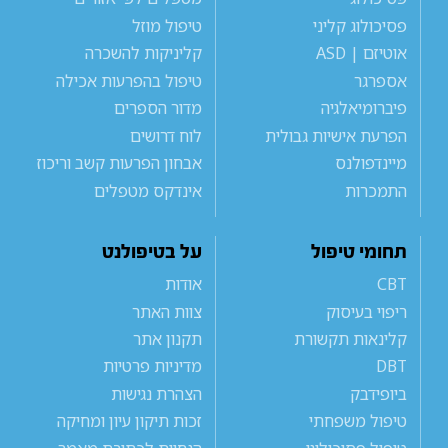
פסיכולוג קליני
טיפול מוזל
אוטיזם | ASD
קליניקות להשכרה
אספרגר
טיפול בהפרעות אכילה
פיברומיאלגיה
מדור הספרים
הפרעת אישיות גבולית
לוח דרושים
מיינדפולנס
אבחון הפרעות קשב וריכוז
התמכרות
אינדקס מטפלים
תחומי טיפול
על בטיפולנט
CBT
אודות
ריפוי בעיסוק
צוות האתר
קלינאות תקשורת
תקנון אתר
DBT
מדיניות פרטיות
ביופידבק
הצהרת נגישות
טיפול משפחתי
זכות תיקון עיון ומחיקה