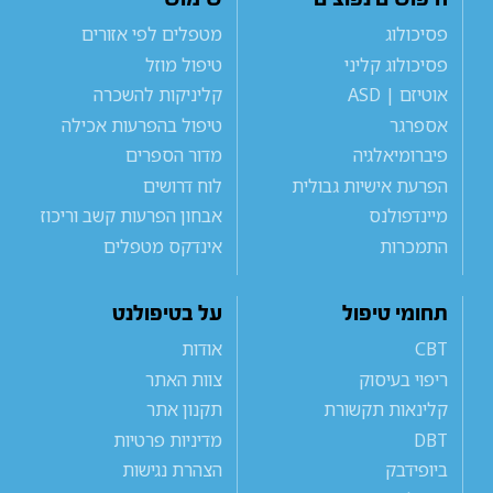
פסיכולוג
מטפלים לפי אזורים
פסיכולוג קליני
טיפול מוזל
אוטיזם | ASD
קליניקות להשכרה
אספרגר
טיפול בהפרעות אכילה
פיברומיאלגיה
מדור הספרים
הפרעת אישיות גבולית
לוח דרושים
מיינדפולנס
אבחון הפרעות קשב וריכוז
התמכרות
אינדקס מטפלים
תחומי טיפול
על בטיפולנט
CBT
אודות
ריפוי בעיסוק
צוות האתר
קלינאות תקשורת
תקנון אתר
DBT
מדיניות פרטיות
ביופידבק
הצהרת נגישות