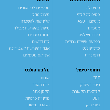
פסיכולוג
מטפלים לפי אזורים
פסיכולוג קליני
טיפול מוזל
אוטיזם | ASD
קליניקות להשכרה
אספרגר
טיפול בהפרעות אכילה
פיברומיאלגיה
מדור הספרים
הפרעת אישיות גבולית
לוח דרושים
מיינדפולנס
אבחון הפרעות קשב וריכוז
התמכרות
אינדקס מטפלים
תחומי טיפול
על בטיפולנט
CBT
אודות
ריפוי בעיסוק
צוות האתר
קלינאות תקשורת
תקנון אתר
DBT
מדיניות פרטיות
ביופידבק
הצהרת נגישות