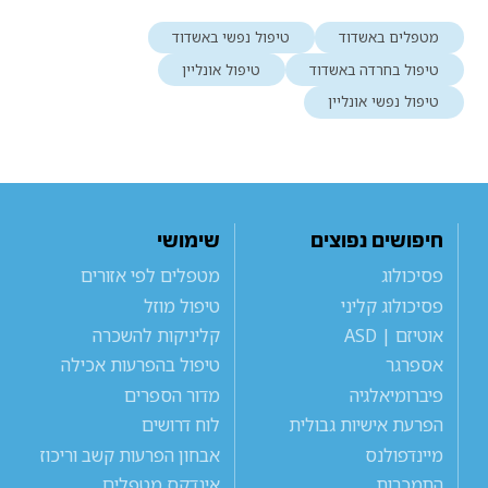
מטפלים באשדוד
טיפול נפשי באשדוד
טיפול בחרדה באשדוד
טיפול אונליין
טיפול נפשי אונליין
חיפושים נפוצים
שימושי
פסיכולוג
מטפלים לפי אזורים
פסיכולוג קליני
טיפול מוזל
אוטיזם | ASD
קליניקות להשכרה
אספרגר
טיפול בהפרעות אכילה
פיברומיאלגיה
מדור הספרים
הפרעת אישיות גבולית
לוח דרושים
מיינדפולנס
אבחון הפרעות קשב וריכוז
התמכרות
אינדקס מטפלים