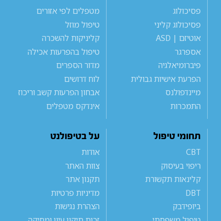
פסיכולוג
מטפלים לפי אזורים
פסיכולוג קליני
טיפול מוזל
אוטיזם | ASD
קליניקות להשכרה
אספרגר
טיפול בהפרעות אכילה
פיברומיאלגיה
מדור הספרים
הפרעת אישיות גבולית
לוח דרושים
מיינדפולנס
אבחון הפרעות קשב וריכוז
התמכרות
אינדקס מטפלים
תחומי טיפול
על בטיפולנט
CBT
אודות
ריפוי בעיסוק
צוות האתר
קלינאות תקשורת
תקנון אתר
DBT
מדיניות פרטיות
ביופידבק
הצהרת נגישות
טיפול משפחתי
זכות תיקון עיון ומחיקה