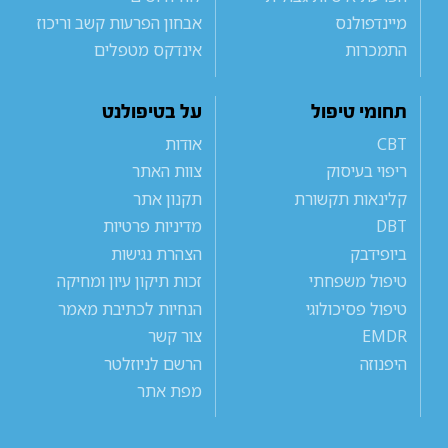
מיינדפולנס
אבחון הפרעות קשב וריכוז
התמכרות
אינדקס מטפלים
תחומי טיפול
על בטיפולנט
CBT
אודות
ריפוי בעיסוק
צוות האתר
קלינאות תקשורת
תקנון אתר
DBT
מדיניות פרטיות
ביופידבק
הצהרת נגישות
טיפול משפחתי
זכות תיקון עיון ומחיקה
טיפול פסיכולוגי
הנחיות לכתיבת מאמר
EMDR
צור קשר
היפנוזה
הרשם לניוזלטר
מפת אתר