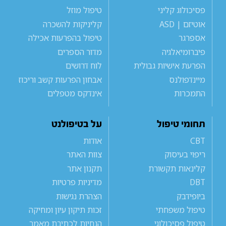
פסיכולוג קליני
טיפול מוזל
אוטיזם | ASD
קליניקות להשכרה
אספרגר
טיפול בהפרעות אכילה
פיברומיאלגיה
מדור הספרים
הפרעת אישיות גבולית
לוח דרושים
מיינדפולנס
אבחון הפרעות קשב וריכוז
התמכרות
אינדקס מטפלים
תחומי טיפול
על בטיפולנט
CBT
אודות
ריפוי בעיסוק
צוות האתר
קלינאות תקשורת
תקנון אתר
DBT
מדיניות פרטיות
ביופידבק
הצהרת נגישות
טיפול משפחתי
זכות תיקון עיון ומחיקה
טיפול פסיכולוגי
הנחיות לכתיבת מאמר