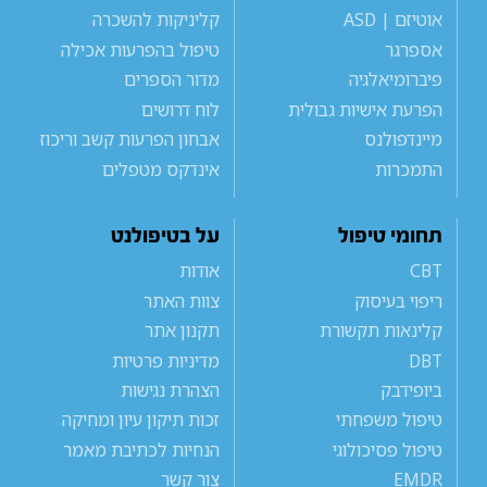
אוטיזם | ASD
קליניקות להשכרה
אספרגר
טיפול בהפרעות אכילה
פיברומיאלגיה
מדור הספרים
הפרעת אישיות גבולית
לוח דרושים
מיינדפולנס
אבחון הפרעות קשב וריכוז
התמכרות
אינדקס מטפלים
תחומי טיפול
על בטיפולנט
CBT
אודות
ריפוי בעיסוק
צוות האתר
קלינאות תקשורת
תקנון אתר
DBT
מדיניות פרטיות
ביופידבק
הצהרת נגישות
טיפול משפחתי
זכות תיקון עיון ומחיקה
טיפול פסיכולוגי
הנחיות לכתיבת מאמר
EMDR
צור קשר