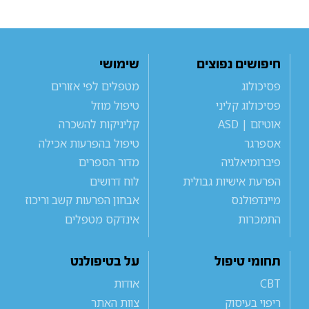
חיפושים נפוצים
שימושי
פסיכולוג
מטפלים לפי אזורים
פסיכולוג קליני
טיפול מוזל
אוטיזם | ASD
קליניקות להשכרה
אספרגר
טיפול בהפרעות אכילה
פיברומיאלגיה
מדור הספרים
הפרעת אישיות גבולית
לוח דרושים
מיינדפולנס
אבחון הפרעות קשב וריכוז
התמכרות
אינדקס מטפלים
תחומי טיפול
על בטיפולנט
CBT
אודות
ריפוי בעיסוק
צוות האתר