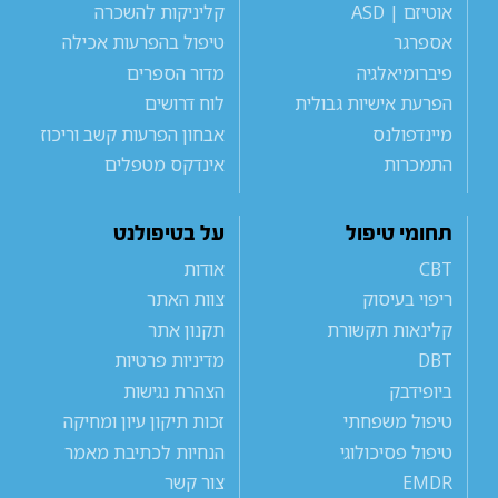
אוטיזם | ASD
קליניקות להשכרה
אספרגר
טיפול בהפרעות אכילה
פיברומיאלגיה
מדור הספרים
הפרעת אישיות גבולית
לוח דרושים
מיינדפולנס
אבחון הפרעות קשב וריכוז
התמכרות
אינדקס מטפלים
תחומי טיפול
על בטיפולנט
CBT
אודות
ריפוי בעיסוק
צוות האתר
קלינאות תקשורת
תקנון אתר
DBT
מדיניות פרטיות
ביופידבק
הצהרת נגישות
טיפול משפחתי
זכות תיקון עיון ומחיקה
טיפול פסיכולוגי
הנחיות לכתיבת מאמר
EMDR
צור קשר