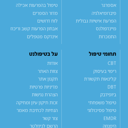
אספרגר
טיפול בהפרעות אכילה
פיברומיאלגיה
מדור הספרים
הפרעת אישיות גבולית
לוח דרושים
מיינדפולנס
אבחון הפרעות קשב וריכוז
התמכרות
אינדקס מטפלים
תחומי טיפול
על בטיפולנט
CBT
אודות
ריפוי בעיסוק
צוות האתר
קלינאות תקשורת
תקנון אתר
DBT
מדיניות פרטיות
ביופידבק
הצהרת נגישות
טיפול משפחתי
זכות תיקון עיון ומחיקה
טיפול פסיכולוגי
הנחיות לכתיבת מאמר
EMDR
צור קשר
היפנוזה
הרשם לניוזלטר