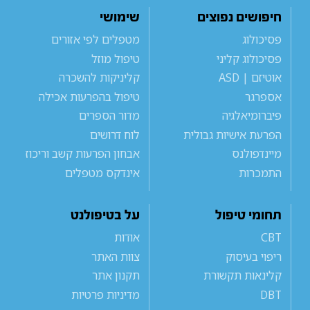
חיפושים נפוצים
שימושי
פסיכולוג
מטפלים לפי אזורים
פסיכולוג קליני
טיפול מוזל
אוטיזם | ASD
קליניקות להשכרה
אספרגר
טיפול בהפרעות אכילה
פיברומיאלגיה
מדור הספרים
הפרעת אישיות גבולית
לוח דרושים
מיינדפולנס
אבחון הפרעות קשב וריכוז
התמכרות
אינדקס מטפלים
תחומי טיפול
על בטיפולנט
CBT
אודות
ריפוי בעיסוק
צוות האתר
קלינאות תקשורת
תקנון אתר
DBT
מדיניות פרטיות